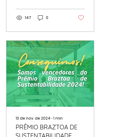
perto e a causa da
morte ainda está...
147
0
13 de nov. de 2024
∙
1
min
PRÊMIO BRAZTOA DE
SUSTENTABILIDADE