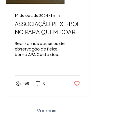
14 de out. de 2024
∙
1
min
ASSOCIAÇÃO PEIXE-BOI
NO PARA QUEM DOAR.
Realizamos passeios de
observação de Peixe-
boi na APA Costa dos
Corais em área de
manguezal, também
realizamos
aulas/palestra de
educação...
159
0
Ver mais