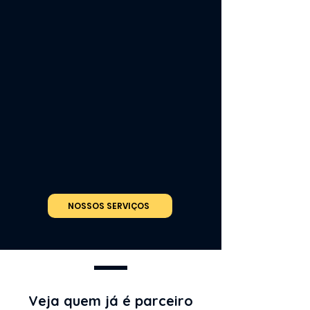
de Pedras
e São Miguel dos Milagres,
no litoral norte de Alagoas.
Atualmente contamos com 40
associados, destes 20 são
condutores do Passeio ao Santuário
do Peixe-boi, 20 são remadores, além
de artesãos e sócios colaboradores,
todos nascidos e criados na região.
Assim além de proteger o Peixe Boi,
esse trabalho gera renda para
nossos associados e permite que
eles possam
manter suas famílias
sem causar impactos no Meio
ambiente.
NOSSOS SERVIÇOS
Veja quem já é parceiro