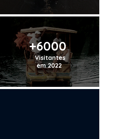
+6000
Visitantes
em 2022
Como Trabalhamos?
Uma associação comunitária,
composta por ribeirinhos,
pescadores, estudantes, todos
moradores dos municípios de
Porto