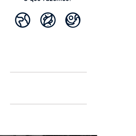
Ao mesmo tempo que o visitante
gera renda para nossos ribeirinhos,
ele aprende um pouco mais sobre a
importância de
preservar o meio
ambiente
e conhece esse animal
tão especial.
Garantimos a
preservação
ambiental
por meio do turismo de
observação e da educação
ambiental.
Lutamos prela conservação de
uma
espécie ameaçada
de
extinção.