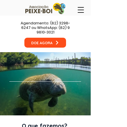
Agendamento:
(82) 3298-
6247
ou WhatsApp:
(82) 9
9810-3021
DOE AGORA
Turismo de base
comunitária
Garantimos a
preservação
ambiental
por meio do turismo de
observação e da educação
ambiental.
O que fazemos?